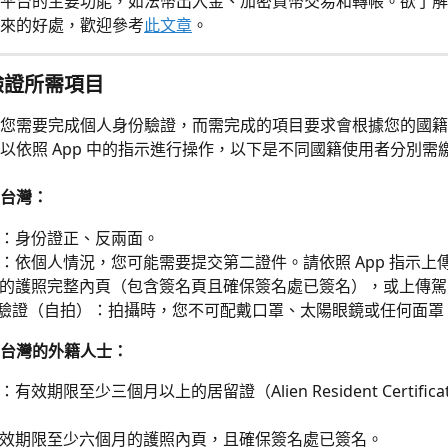
平台的主要功能，如法幣出入金、加密貨幣交易和轉帳。欲了解
來的好處，歡迎參考
此文章
。
驗證所需項目
您需要完成個人身份驗證，而需完成的項目要求會根據您的國籍
以依照 App 中的指示進行操作，以下是不同國籍使用者分別需
台灣：
：身份證正、反兩面。
：依個人情況，您可能需要提交第二證件。請依照 App 指示上
的護照完整內頁（包含簽名頁且確保簽名處已簽名），或上傳駕
D 驗證（自拍）：拍攝時，您不可配戴口罩、太陽眼鏡或任何面罩
台灣的外籍人士：
有效期限至少三個月以上的居留證（Alien Resident Certific
效期限至少六個月的護照內頁，且確保簽名處已簽名。