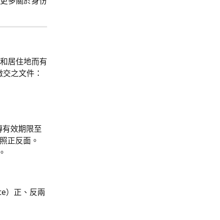
更多關於身份
和居住地而有
繳交之文件：
傳有效期限至
照正反面。
。
ate）正、反兩