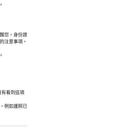
。
醒您，身份證
的注意事項，
。
沒有看到這項
，例如護照已